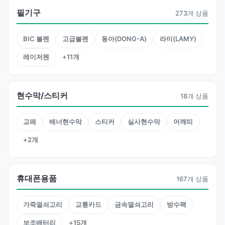
필기구
273개 상품
BIC 볼펜
고급볼펜
동아(DONG-A)
라미(LAMY)
레이저펜
+11개
현수막/스티커
18개 상품
교패
배너현수막
스티커
실사현수막
어깨띠
+2개
휴대폰용품
167개 상품
가죽열쇠고리
교통카드
금속열쇠고리
방수팩
보조배터리
+15개