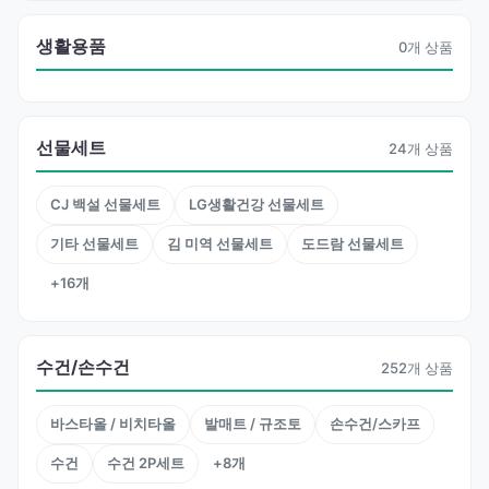
생활용품
0개 상품
선물세트
24개 상품
CJ 백설 선물세트
LG생활건강 선물세트
기타 선물세트
김 미역 선물세트
도드람 선물세트
+16개
수건/손수건
252개 상품
바스타올 / 비치타올
발매트 / 규조토
손수건/스카프
수건
수건 2P세트
+8개