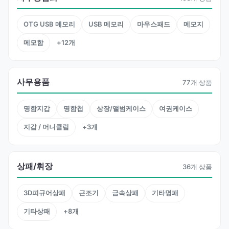
OTG USB 메모리
USB 메모리
마우스패드
메모지
메모함
+12개
사무용품
77개 상품
명함지갑
명함첩
상장/앨범케이스
여권케이스
지갑 / 머니클립
+3개
상패/휘장
36개 상품
3D피규어상패
근조기
금속상패
기타명패
기타상패
+8개