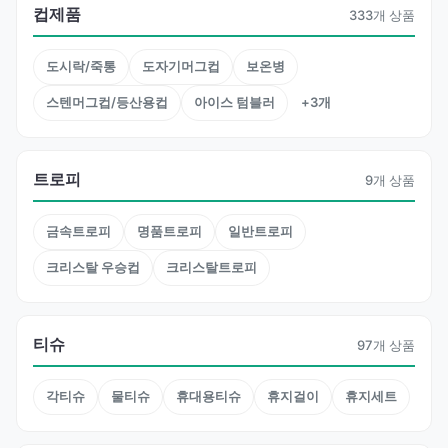
컵제품
333개 상품
도시락/죽통
도자기머그컵
보온병
스텐머그컵/등산용컵
아이스 텀블러
+3개
트로피
9개 상품
금속트로피
명품트로피
일반트로피
크리스탈 우승컵
크리스탈트로피
티슈
97개 상품
각티슈
물티슈
휴대용티슈
휴지걸이
휴지세트