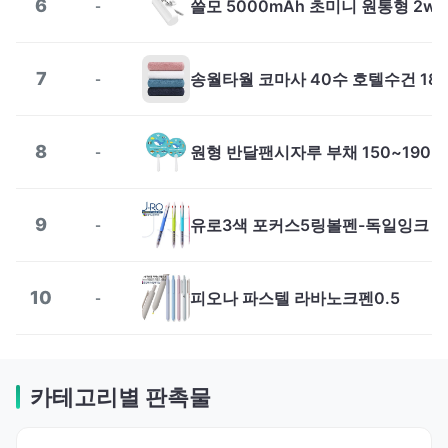
6
-
7
-
8
원형 반달팬시자루 부채 150~190m
-
9
유로3색 포커스5링볼펜-독일잉크
-
10
피오나 파스텔 라바노크펜0.5
-
카테고리별 판촉물