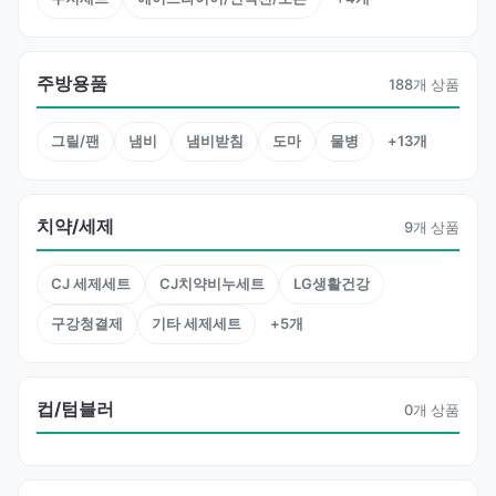
주방용품
188개 상품
그릴/팬
냄비
냄비받침
도마
물병
+13개
치약/세제
9개 상품
CJ 세제세트
CJ치약비누세트
LG생활건강
구강청결제
기타 세제세트
+5개
컵/텀블러
0개 상품