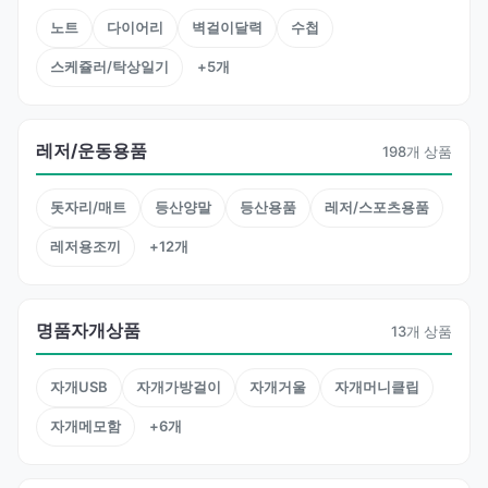
노트
다이어리
벽걸이달력
수첩
스케쥴러/탁상일기
+5개
레저/운동용품
198개 상품
돗자리/매트
등산양말
등산용품
레저/스포츠용품
레저용조끼
+12개
명품자개상품
13개 상품
자개USB
자개가방걸이
자개거울
자개머니클립
자개메모함
+6개