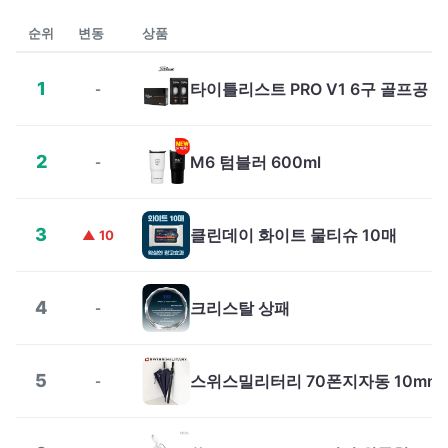
순위
변동
상품
1
타이틀리스트 PRO V1 6구 골프공
-
2
M6 텀블러 600ml
-
3
클린데이 화이트 물티슈 10매
▲ 10
4
크리스탈 상패
-
5
-