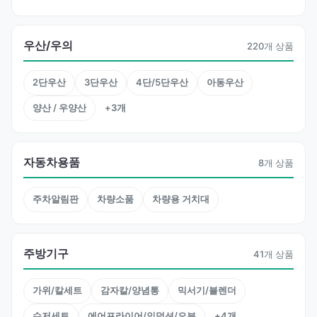
우산/우의
220개 상품
2단우산
3단우산
4단/5단우산
아동우산
양산 / 우양산
+3개
자동차용품
8개 상품
주차알림판
차량소품
차량용 거치대
주방기구
41개 상품
가위/칼세트
감자칼/양념통
믹서기/블렌더
수저세트
에어프라이어/인덕션/오븐
+4개