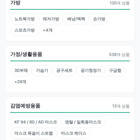
가방
130개 상품
노트북가방
레저가방
배낭/백팩
손가방
스포츠가방
+4개
가정/생활용품
538개 상품
3D부채
가습기
공구세트
공기청정기
구급함
+29개
감염예방용품
13개 상품
KF 94 / 80 / AD 마스크
덴탈 / 일회용마스크
마스크 목걸이 스트랩
마스크 케이스