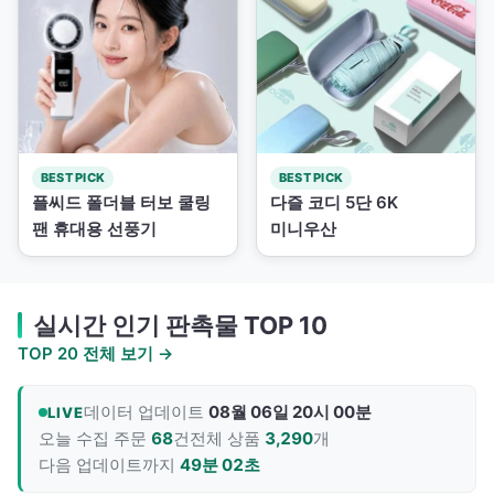
BEST PICK
BEST PICK
플씨드 폴더블 터보 쿨링
다즐 코디 5단 6K
팬 휴대용 선풍기
미니우산
실시간 인기 판촉물 TOP 10
TOP 20 전체 보기 →
데이터 업데이트
08월 06일 20시 00분
LIVE
오늘 수집 주문
68
건
전체 상품
3,290
개
다음 업데이트까지
49분 01초