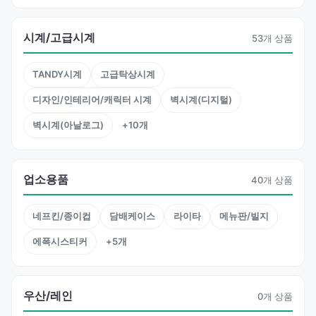
시계/고급시계
53개 상품
TANDY시계
고급탁상시계
디자인/인테리어/캐릭터 시계
벽시계(디지털)
벽시계(아날로그)
+10개
업소용품
40개 상품
네프킨/종이컵
담배케이스
라이타
메뉴판/빌지
에폭시스티커
+5개
우산/레인
0개 상품