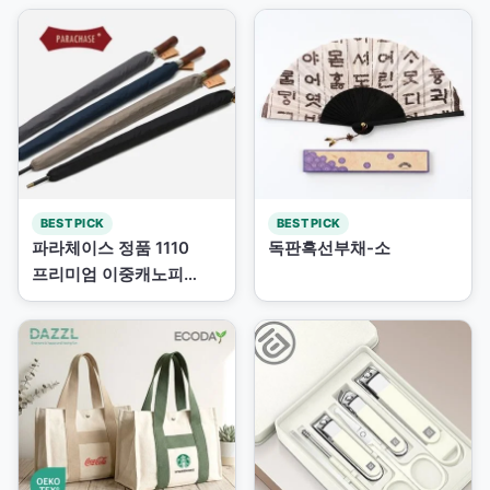
BEST PICK
BEST PICK
파라체이스 정품 1110
독판흑선부채-소
프리미엄 이중캐노피
자동장...