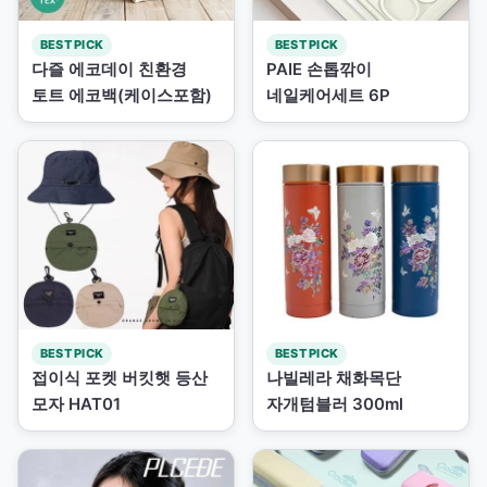
BEST PICK
BEST PICK
다즐 에코데이 친환경
PAIE 손톱깎이
토트 에코백(케이스포함)
네일케어세트 6P
BEST PICK
BEST PICK
접이식 포켓 버킷햇 등산
나빌레라 채화목단
모자 HAT01
자개텀블러 300ml