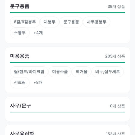
문구용품
39개 상품
6절/9절봉투
대봉투
문구용품
사무용봉투
소봉투
+4개
미용용품
205개 상품
립/핸드/바디크림
미용소품
벽거울
비누,샴푸세트
선크림
+8개
사무/문구
0개 상품
사무용잡화
153개 상품