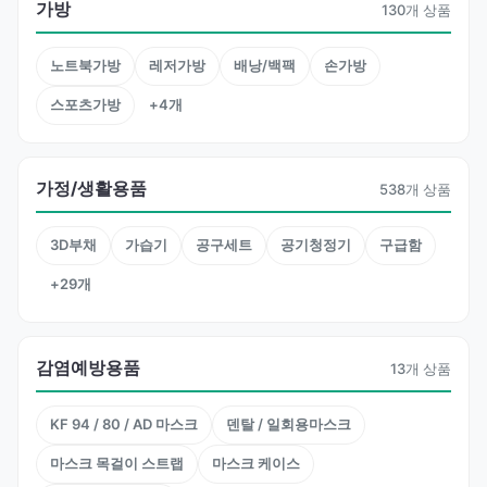
가방
130개 상품
노트북가방
레저가방
배낭/백팩
손가방
스포츠가방
+4개
가정/생활용품
538개 상품
3D부채
가습기
공구세트
공기청정기
구급함
+29개
감염예방용품
13개 상품
KF 94 / 80 / AD 마스크
덴탈 / 일회용마스크
마스크 목걸이 스트랩
마스크 케이스