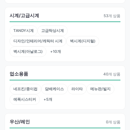
시계/고급시계
53개 상품
TANDY시계
고급탁상시계
디자인/인테리어/캐릭터 시계
벽시계(디지털)
벽시계(아날로그)
+10개
업소용품
40개 상품
네프킨/종이컵
담배케이스
라이타
메뉴판/빌지
에폭시스티커
+5개
우산/레인
0개 상품