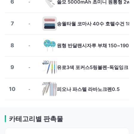
6
-
7
-
8
원형 반달팬시자루 부채 150~190m
-
9
유로3색 포커스5링볼펜-독일잉크
-
10
피오나 파스텔 라바노크펜0.5
-
카테고리별 판촉물