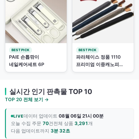
BEST PICK
BEST PICK
PAIE 손톱깎이
파라체이스 정품 1110
네일케어세트 6P
프리미엄 이중캐노피
자동장...
실시간 인기 판촉물 TOP 10
TOP 20 전체 보기 →
데이터 업데이트
08월 06일 21시 00분
LIVE
오늘 수집 주문
70
건
전체 상품
3,291
개
다음 업데이트까지
3분 31초