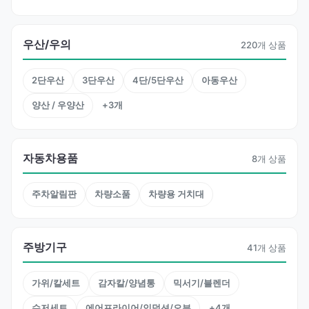
우산/우의
220개 상품
2단우산
3단우산
4단/5단우산
아동우산
양산 / 우양산
+3개
자동차용품
8개 상품
주차알림판
차량소품
차량용 거치대
주방기구
41개 상품
가위/칼세트
감자칼/양념통
믹서기/블렌더
수저세트
에어프라이어/인덕션/오븐
+4개