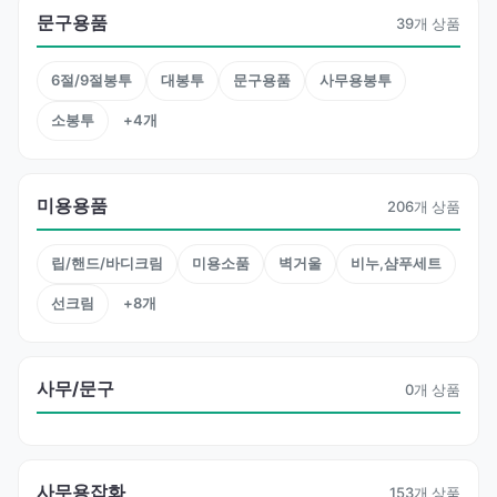
문구용품
39개 상품
6절/9절봉투
대봉투
문구용품
사무용봉투
소봉투
+4개
미용용품
206개 상품
립/핸드/바디크림
미용소품
벽거울
비누,샴푸세트
선크림
+8개
사무/문구
0개 상품
사무용잡화
153개 상품