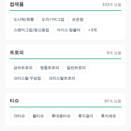
컵제품
333개 상품
도시락/죽통
도자기머그컵
보온병
스텐머그컵/등산용컵
아이스 텀블러
+3개
트로피
9개 상품
금속트로피
명품트로피
일반트로피
크리스탈 우승컵
크리스탈트로피
티슈
97개 상품
각티슈
물티슈
휴대용티슈
휴지걸이
휴지세트