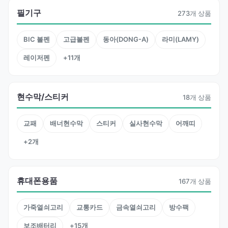
필기구
273개 상품
BIC 볼펜
고급볼펜
동아(DONG-A)
라미(LAMY)
레이저펜
+11개
현수막/스티커
18개 상품
교패
배너현수막
스티커
실사현수막
어깨띠
+2개
휴대폰용품
167개 상품
가죽열쇠고리
교통카드
금속열쇠고리
방수팩
보조배터리
+15개