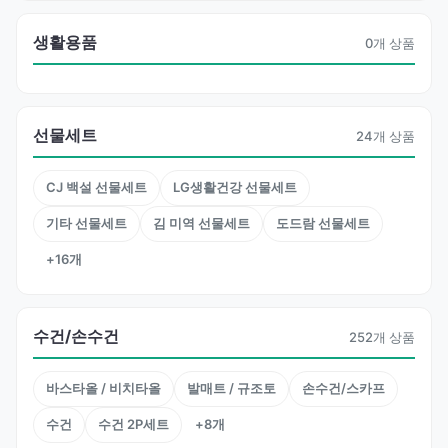
생활용품
0개 상품
선물세트
24개 상품
CJ 백설 선물세트
LG생활건강 선물세트
기타 선물세트
김 미역 선물세트
도드람 선물세트
+16개
수건/손수건
252개 상품
바스타올 / 비치타올
발매트 / 규조토
손수건/스카프
수건
수건 2P세트
+8개