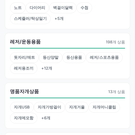
노트
다이어리
벽걸이달력
수첩
스케쥴러/탁상일기
+5개
레저/운동용품
198개 상품
돗자리/매트
등산양말
등산용품
레저/스포츠용품
레저용조끼
+12개
명품자개상품
13개 상품
자개USB
자개가방걸이
자개거울
자개머니클립
자개메모함
+6개