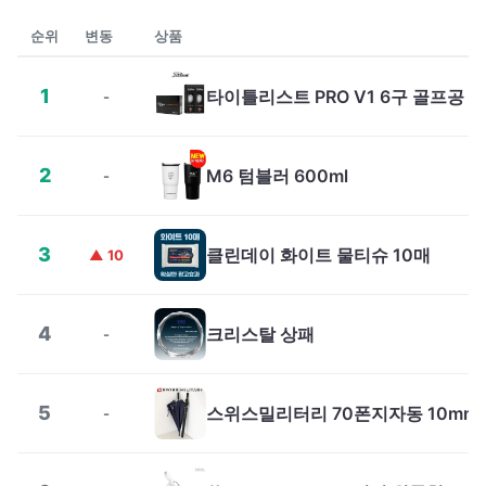
순위
변동
상품
1
타이틀리스트 PRO V1 6구 골프공
-
2
M6 텀블러 600ml
-
3
클린데이 화이트 물티슈 10매
▲ 10
4
크리스탈 상패
-
5
-