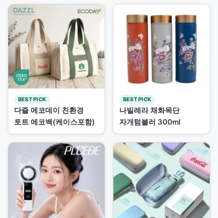
BEST PICK
BEST PICK
다즐 에코데이 친환경
나빌레라 채화목단
토트 에코백(케이스포함)
자개텀블러 300ml