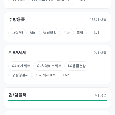
주방용품
188개 상품
그릴/팬
냄비
냄비받침
도마
물병
+13개
치약/세제
9개 상품
CJ 세제세트
CJ치약비누세트
LG생활건강
구강청결제
기타 세제세트
+5개
컵/텀블러
0개 상품