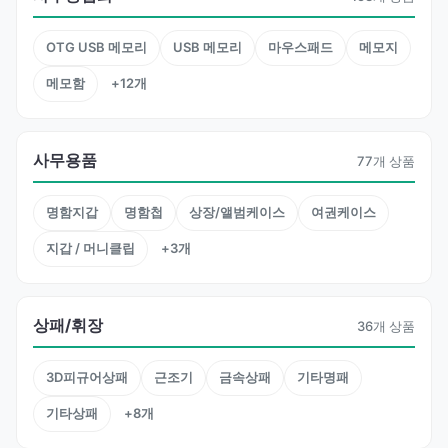
OTG USB 메모리
USB 메모리
마우스패드
메모지
메모함
+12개
사무용품
77개 상품
명함지갑
명함첩
상장/앨범케이스
여권케이스
지갑 / 머니클립
+3개
상패/휘장
36개 상품
3D피규어상패
근조기
금속상패
기타명패
기타상패
+8개