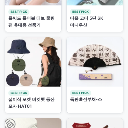
BEST PICK
BEST PICK
플씨드 폴더블 터보 쿨링
다즐 코디 5단 6K
팬 휴대용 선풍기
미니우산
BEST PICK
BEST PICK
접이식 포켓 버킷햇 등산
독판흑선부채-소
모자 HAT01